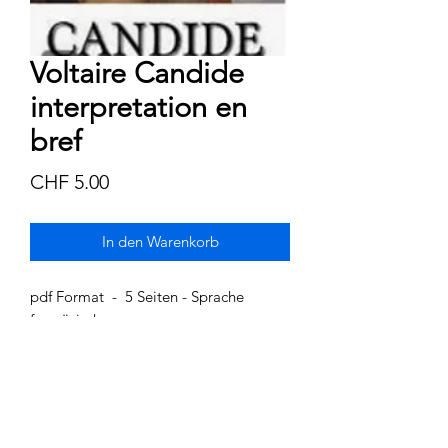
Voltaire Candide
interpretation en
bref
Preis
CHF 5.00
In den Warenkorb
pdf Format - 5 Seiten - Sprache
französisch
Kurzer Überblick über das Werk. Zur
Schnellorientierung für Schule, Studium
und alle Interessierte.