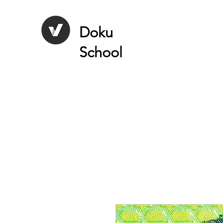
Doku
School